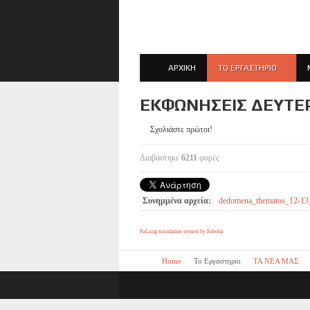
ΑΡΧΙΚΗ
ΤΟ ΕΡΓΑΣΤΗΡΙΟ
ΕΚΦΩΝΉΣΕΙΣ ΔΕΎΤΕΡ
Σχολιάστε πρώτοι!
Διαβάστηκε
6211
φορές
Συνημμένα αρχεία:
dedomena_thematos_12-13
FaLang translation system by Faboba
Home
Το Εργαστηριο
ΤΑ ΝΕΑ ΜΑΣ