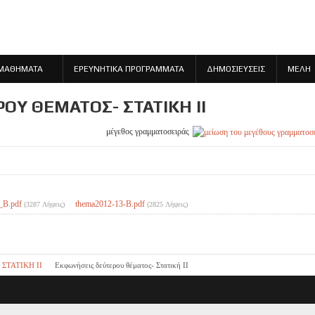
ΜΑΘΗΜΑΤΑ
ΕΡΕΥΝΗΤΙΚΑ ΠΡΟΓΡΑΜΜΑΤΑ
ΔΗΜΟΣΙΕΥΣΕΙΣ
ΜΕΛΗ
ΟΥ ΘΈΜΑΤΟΣ- ΣΤΑΤΙΚΉ ΙΙ
μέγεθος γραμματοσειράς
_B.pdf
thema2012-13-B.pdf
(3287 Λήψεις)
(2825 Λήψεις)
ΣΤΑΤΙΚΗ ΙΙ
Εκφωνήσεις δεύτερου θέματος- Στατική ΙΙ