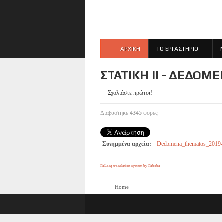
ΑΡΧΙΚΗ
ΤΟ ΕΡΓΑΣΤΗΡΙΟ
ΣΤΑΤΙΚΉ ΙI - ΔΕΔΟΜ
Σχολιάστε πρώτοι!
Διαβάστηκε
4345
φορές
Συνημμένα αρχεία:
Dedomena_thematos_2019-
FaLang translation system by Faboba
Home